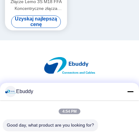
Złącze Lemo 3S M18 FFA
Koncentryczne złącza
męskie i żeńskie 50 Ohm
Uzyskaj najlepszą
FFA.3S.250
cenę
Media społecznościowe
Ebuddy
4:54 PM
Szybki kontakt
Good day, what product are you looking for?
Tel.