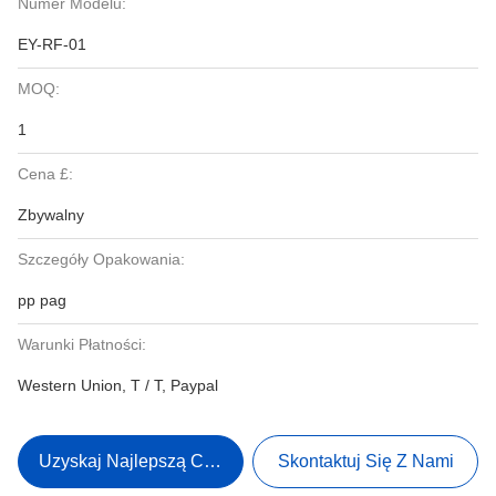
Numer Modelu:
EY-RF-01
MOQ:
1
Cena £:
Zbywalny
Szczegóły Opakowania:
pp pag
Warunki Płatności:
Western Union, T / T, Paypal
Uzyskaj Najlepszą Cenę
Skontaktuj Się Z Nami