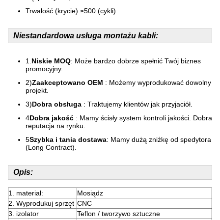
Trwałość (krycie) ≥500 (cykli)
Niestandardowa usługa montażu kabli:
1.
Niskie MOQ
: Może bardzo dobrze spełnić Twój biznes
promocyjny.
2)
Zaakceptowano OEM
: Możemy wyprodukować dowolny
projekt.
3)
Dobra obsługa
: Traktujemy klientów jak przyjaciół.
4
Dobra jakość
: Mamy ścisły system kontroli jakości. Dobra
reputacja na rynku.
5
Szybka i tania dostawa
: Mamy dużą zniżkę od spedytora
(Long Contract).
Opis:
1. materiał:
Mosiądz
2. Wyprodukuj sprzęt
CNC
3. izolator
Teflon / tworzywo sztuczne