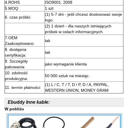
4.ROHS
ISO9001: 2008
5.MOQ:
1 szt
(1) 5-7 dni - jeśli chcesz dostosować swoje
6. czas próbki:
logo.
(2) 1 dzień - dla naszych istniejących
próbek w celach informacyjnych.
7.OEM
tak
Zaakceptowano
8. dostępna
tak
certyfikacja:
9. Szczegóły
jako wymaganie klienta
pakowania:
10. zdolność
50 000 sztuk na miesiąc.
produkcyjna:
(1) L / C, T / T, D / P, D / A, PAYPAL,
11. termin płatności:
WESTERN UNION, MONEY GRAM
Ebuddy Inne kable:
W pobliżu