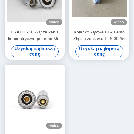
wideo
wideo
ERA.00.250 Złącze kabla
Kolanko kątowe FLA Lemo
koncentrycznego Lemo Mini
Złącze zasilania FLS.00250
00 ERA Koncentryczne
Uzyskaj najlepszą
Uzyskaj najlepszą
gniazdo żeńskie
cenę
cenę
wideo