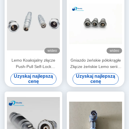
wideo
wideo
Lemo Koaksjalny złącze
Gniazdo żeńskie półokrągłe
Push-Pull Self-Lock
Złącze żeńskie Lemo serii S
Connector serii S FFA ERA
ERA 00S 0S 1S 50 IP
Uzyskaj najlepszą
Uzyskaj najlepszą
2-8 pinów
cenę
cenę