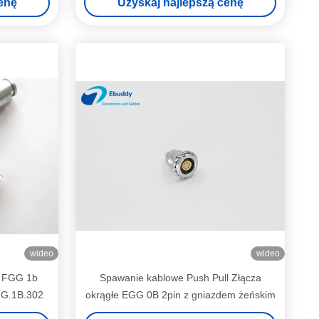
enę
Uzyskaj najlepszą cenę
wideo
wideo
o FGG 1b
Spawanie kablowe Push Pull Złącza
GG.1B.302
okrągłe EGG 0B 2pin z gniazdem żeńskim