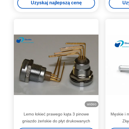
Uzyskaj najlepszą cenę
Uz
wideo
Lemo łokieć prawego kąta 3 pinowe
Męskie i 
gniazdo żeńskie do płyt drukowanych
Złą