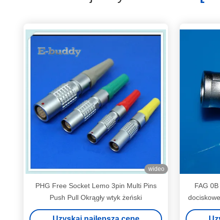
wideo
PHG Free Socket Lemo 3pin Multi Pins
FAG 0B 
Push Pull Okrągły wtyk żeński
dociskowe
Uzyskaj najlepszą cenę
Uz