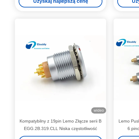
Uzyskaj najlepszą cenę
Uz
wideo
Kompatybilny z 19pin Lemo Złącze serii B
Lemo Push
EGG.2B.319.CLL Niska częstotliwość
6 pin