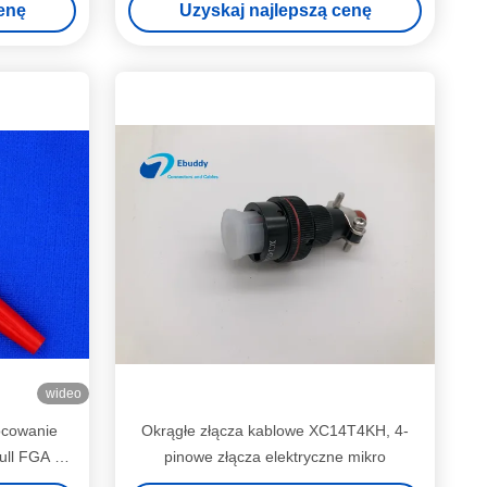
enę
Uzyskaj najlepszą cenę
wideo
ocowanie
Okrągłe złącza kablowe XC14T4KH, 4-
ull FGA 0B
pinowe złącza elektryczne mikro
a