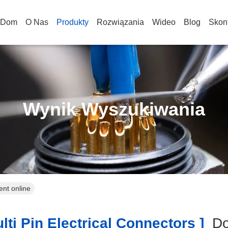
Dom
O Nas
Produkty
Rozwiązania
Wideo
Blog
Skont
Wynik Wyszukiwania
ent online
ti Pin Electrical Connectors ]
Do