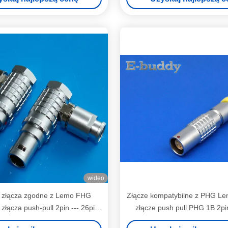
wideo
 złącza zgodne z Lemo FHG
Złącze kompatybilne z PHG Le
złącza push-pull 2pin --- 26pin
złącze push pull PHG 1B 2pi
multi-pin plug
wolne gniazdo