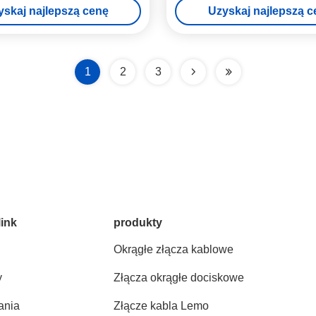
yskaj najlepszą cenę
Uzyskaj najlepszą c
1
2
3
link
produkty
Okrągłe złącza kablowe
y
Złącza okrągłe dociskowe
ania
Złącze kabla Lemo