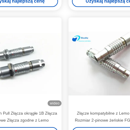
yskaj najlepszą cenę
Uzyskaj najlepszą c
wideo
 Pull Złącza okrągłe 1B Złącza
Złącze kompatybilne z Lem
owe Złącza zgodne z Lemo
Rozmiar 2-pinowe żeńskie F