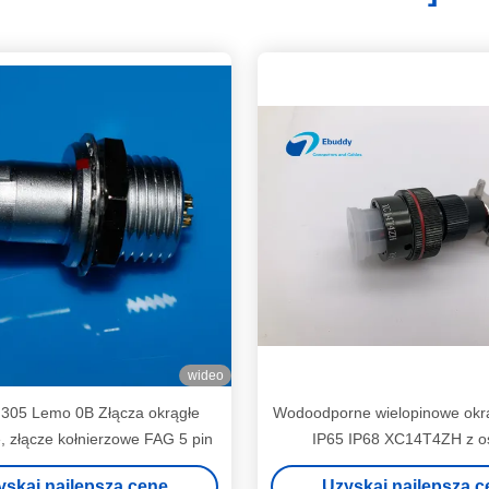
wideo
305 Lemo 0B Złącza okrągłe
Wodoodporne wielopinowe okrą
, złącze kołnierzowe FAG 5 pin
IP65 IP68 XC14T4ZH z o
przeciwpyłową
yskaj najlepszą cenę
Uzyskaj najlepszą c