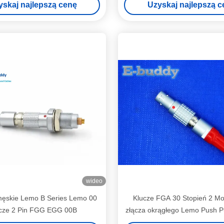
yskaj najlepszą cenę
Uzyskaj najlepszą c
wideo
męskie Lemo B Series Lemo 00
Klucze FGA 30 Stopień 2 M
cze 2 Pin FGG EGG 00B
złącza okrągłego Lemo Push P
306 Wtyczka 6-pinow