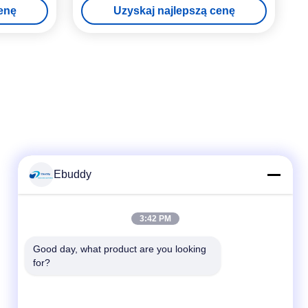
enę
Uzyskaj najlepszą cenę
Ebuddy
Szybki kontakt
3:42 PM
Tel.
Good day, what product are you looking 
for?
00-86-15889616824
Wiadomość elektroniczna
Vicky@ebuddy-diycable.com