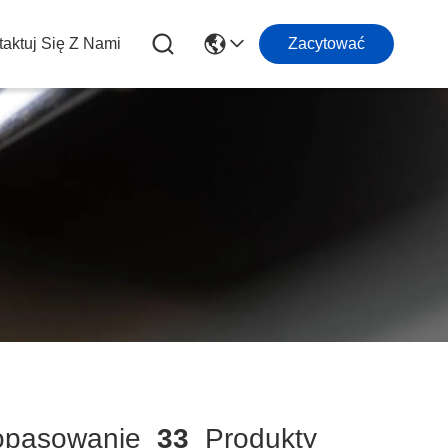
aktuj Się Z Nami
Zacytować
pasowanie
33
Produkty