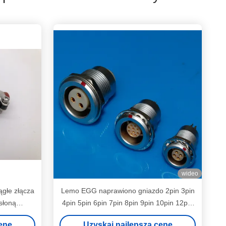
wideo
głe złącza
Lemo EGG naprawiono gniazdo 2pin 3pin
słoną
4pin 5pin 6pin 7pin 8pin 9pin 10pin 12pin
16pin push pull okrągłe złącze
enę
Uzyskaj najlepszą cenę