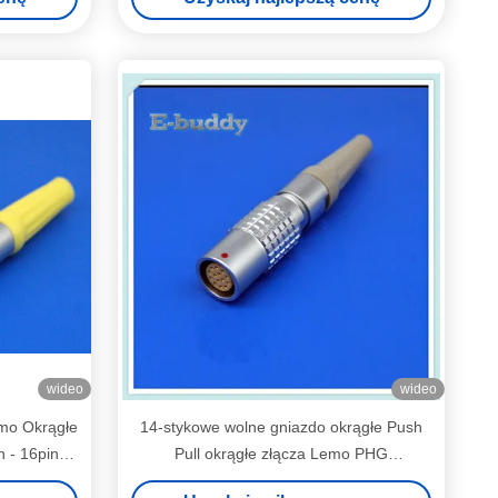
wideo
wideo
mo Okrągłe
14-stykowe wolne gniazdo okrągłe Push
n - 16pin
Pull okrągłe złącza Lemo PHG
PHG.2B.314.CLAD