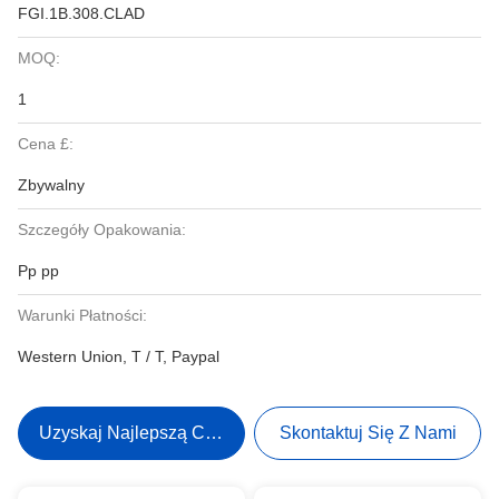
FGI.1B.308.CLAD
MOQ:
1
Cena £:
Zbywalny
Szczegóły Opakowania:
Pp pp
Warunki Płatności:
Western Union, T / T, Paypal
Uzyskaj Najlepszą Cenę
Skontaktuj Się Z Nami