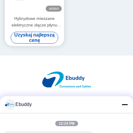
wideo
Hybrydowe mieszane
elektryczne złącze płynu
Zgodne z Lemo Złącze
Uzyskaj najlepszą
męskie i żeńskie 2K 6 + 1 pin
cenę
Media społecznościowe
Ebuddy
12:24 PM
Szybki kontakt