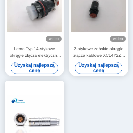
wideo
wideo
Lemo Typ 14-stykowe
2-stykowe żeńskie okrągłe
okrągłe złącza elektryczne
złącza kablowe XC14Y2ZH
Kabel Styk lutowany
Osłona przeciwpyłowa Lemo
Uzyskaj najlepszą
Uzyskaj najlepszą
XC22T14KH W
do wtyczki / gniazda
cenę
cenę