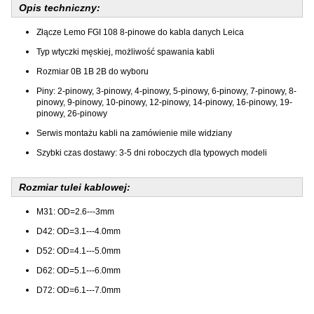
Opis techniczny:
Złącze Lemo FGI 108 8-pinowe do kabla danych Leica
Typ wtyczki męskiej, możliwość spawania kabli
Rozmiar 0B 1B 2B do wyboru
Piny: 2-pinowy, 3-pinowy, 4-pinowy, 5-pinowy, 6-pinowy, 7-pinowy, 8-
pinowy, 9-pinowy, 10-pinowy, 12-pinowy, 14-pinowy, 16-pinowy, 19-
pinowy, 26-pinowy
Serwis montażu kabli na zamówienie mile widziany
Szybki czas dostawy: 3-5 dni roboczych dla typowych modeli
Rozmiar tulei kablowej:
M31: OD=2.6---3mm
D42: OD=3.1---4.0mm
D52: OD=4.1---5.0mm
D62: OD=5.1---6.0mm
D72: OD=6.1---7.0mm