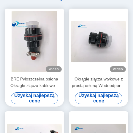
wideo
wideo
BRE Pyłoszczelna osłona
Okrągłe złącza wtykowe z
Okrągłe złącza kablowe 7
prostą osłoną Wodoodporne
styków XC18T7ZH 5000
14 pinów XC22T14KHP
Uzyskaj najlepszą
Uzyskaj najlepszą
Cykle łączenia
cenę
cenę