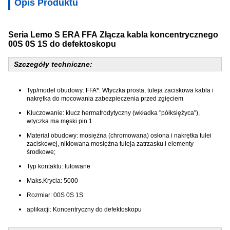
Opis Produktu
Seria Lemo S
ERA FFA
Złącza kabla koncentrycznego
00S 0S 1S do defektoskopu
Szczegóły techniczne:
Typ/model obudowy: FFA*: Wtyczka prosta, tuleja zaciskowa kabla i
nakrętka do mocowania zabezpieczenia przed zgięciem
Kluczowanie: klucz hermafrodytyczny (wkładka "półksiężyca"),
wtyczka ma męski pin 1
Materiał obudowy: mosiężna (chromowana) osłona i nakrętka tulei
zaciskowej, niklowana mosiężna tuleja zatrzasku i elementy
środkowe;
Typ kontaktu: lutowane
Maks.Krycia: 5000
Rozmiar: 00S 0S 1S
aplikacji: Koncentryczny do defektoskopu