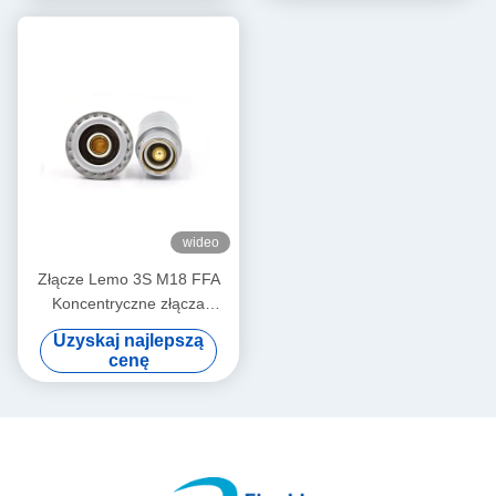
wideo
Złącze Lemo 3S M18 FFA
Koncentryczne złącza
męskie i żeńskie 50 Ohm
Uzyskaj najlepszą
FFA.3S.250
cenę