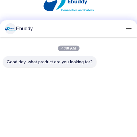
Media społecznościowe
Ebuddy
4:40 AM
Szybki kontakt
Good day, what product are you looking for?
Tel.
00-86-15889616824
Wiadomość elektroniczna
Vicky@ebuddy-diycable.com
Adres
4. piętro, 7. budynek, Bao'an 36. Strefa Przemysłowa,
Bao'an District, Shenzhen, Guangdong Province, Chiny.