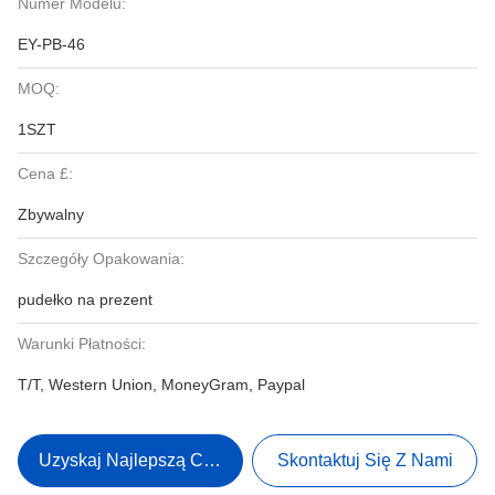
Numer Modelu:
EY-PB-46
MOQ:
1SZT
Cena £:
Zbywalny
Szczegóły Opakowania:
pudełko na prezent
Warunki Płatności:
T/T, Western Union, MoneyGram, Paypal
Uzyskaj Najlepszą Cenę
Skontaktuj Się Z Nami