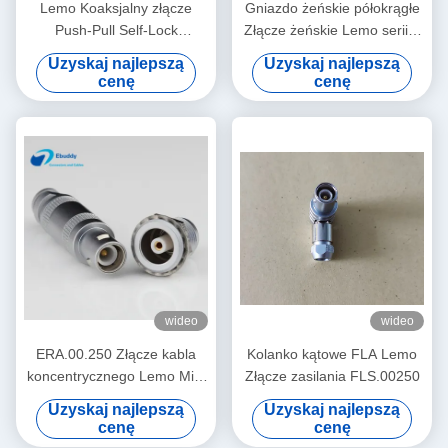
Lemo Koaksjalny złącze
Gniazdo żeńskie półokrągłe
Push-Pull Self-Lock
Złącze żeńskie Lemo serii S
Connector serii S FFA ERA
ERA 00S 0S 1S 50 IP
Uzyskaj najlepszą
Uzyskaj najlepszą
2-8 pinów
cenę
cenę
wideo
wideo
ERA.00.250 Złącze kabla
Kolanko kątowe FLA Lemo
koncentrycznego Lemo Mini
Złącze zasilania FLS.00250
00 ERA Koncentryczne
Uzyskaj najlepszą
Uzyskaj najlepszą
gniazdo żeńskie
cenę
cenę