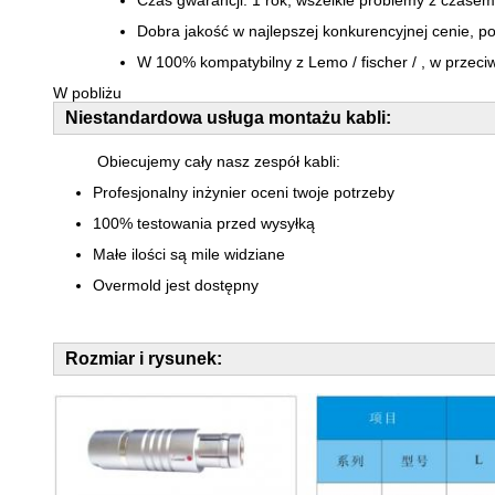
Czas gwarancji: 1 rok, wszelkie problemy z czase
Dobra jakość w najlepszej konkurencyjnej cenie, 
W 100% kompatybilny z Lemo / fischer / , w przec
W pobliżu
Niestandardowa usługa montażu kabli:
Obiecujemy cały nasz zespół kabli:
Profesjonalny inżynier oceni twoje potrzeby
100% testowania przed wysyłką
Małe ilości są mile widziane
Overmold jest dostępny
Rozmiar i rysunek: