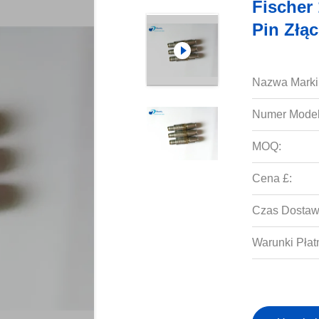
Fischer
Pin Złą
Nazwa Marki
Numer Model
MOQ:
Cena £:
Czas Dostaw
Warunki Płat