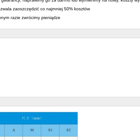
m gwarancji, naprawimy go za darmo lub wymienimy na nowy, koszty wy
pozwala zaoszczędzić co najmniej 50% kosztów
iwnym razie zwrócimy pieniądze