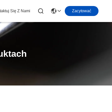
aktuj Się Z Nami
Zacytować
uktach