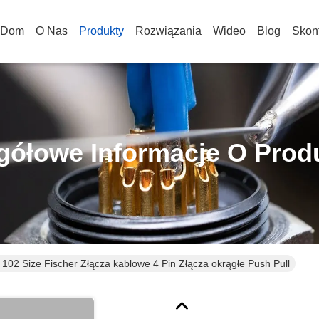
Dom
O Nas
Produkty
Rozwiązania
Wideo
Blog
Skont
gółowe Informacje O Prod
 102 Size Fischer Złącza kablowe 4 Pin Złącza okrągłe Push Pull