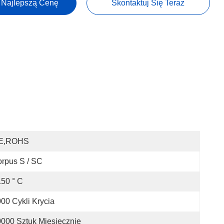
 Najlepszą Cenę
Skontaktuj Się Teraz
E,ROHS
rpus S / SC
50 ° C
00 Cykli Krycia
000 Sztuk Miesięcznie