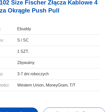
 102 Size Fischer Złącza Kablowe 4
cza Okrągłe Push Pull
:
Ebuddy
u:
S / SC
1 SZT.
Zbywalny
y:
3-7 dni roboczych
ności:
Western Union, MoneyGram, T/T