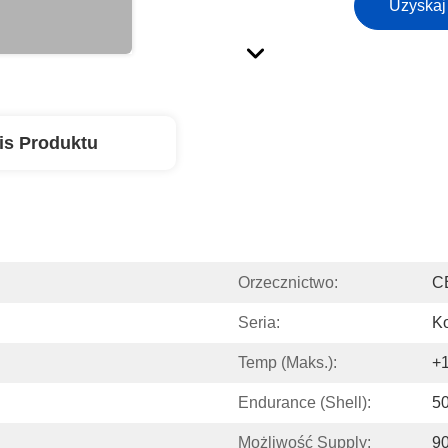
Uzyskaj
is Produktu
Orzecznictwo:
C
Seria:
Ko
Temp (maks.):
+1
Endurance (Shell):
50
Możliwość Supply:
90