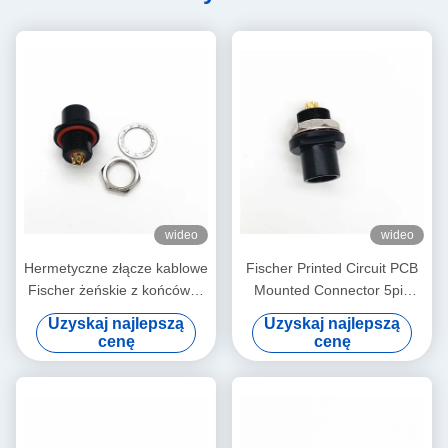
wideo
wideo
Hermetyczne złącze kablowe
Fischer Printed Circuit PCB
Fischer żeńskie z końcówką
Mounted Connector 5pin
lutowaną
Black Plated
Uzyskaj najlepszą
Uzyskaj najlepszą
cenę
cenę