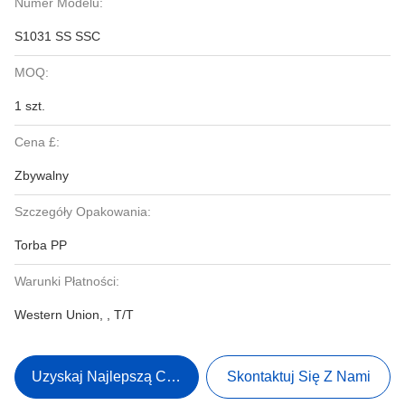
Numer Modelu:
S1031 SS SSC
MOQ:
1 szt.
Cena £:
Zbywalny
Szczegóły Opakowania:
Torba PP
Warunki Płatności:
Western Union, , T/T
Uzyskaj Najlepszą Cenę
Skontaktuj Się Z Nami