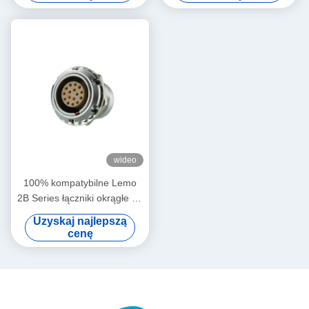
Manufacturer
wideo
100% kompatybilne Lemo
2B Series łączniki okrągłe 16
pinów Mężczyzna i kobieta
Uzyskaj najlepszą
cenę