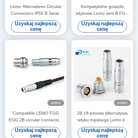
Lemo Alternatives Circular
Kompatybilne gniazdo
Connectors IP50 B Series
wtykowe Lemo serii B FGG
Socket Plug with Dust-proof
EGG 2 do 12-pinowe złącze
Uzyskaj najlepszą
Uzyskaj najlepszą
Cover
męsko-żeńskie do systemu
cenę
cenę
zasilania słonecznego
wideo
wideo
Compatible LEMO FGG
2B 19-pinowa alternatywa
EGG 2B circular connectors
wtyku męskiego Lemo do
Male And Female With
spawania kablowego
Uzyskaj najlepszą
Uzyskaj najlepszą
Customized Cable Assmebly
FGG.2B.319.CLAD
cenę
cenę