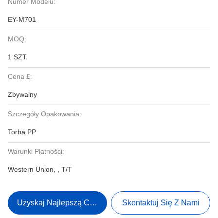
Numer Modelu:
EY-M701
MOQ:
1 SZT.
Cena £:
Zbywalny
Szczegóły Opakowania:
Torba PP
Warunki Płatności:
Western Union, , T/T
Uzyskaj Najlepszą Cenę
Skontaktuj Się Z Nami