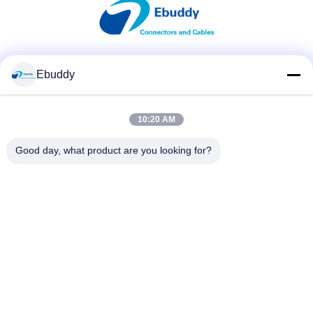
Media społecznościowe
Ebuddy
10:20 AM
Szybki kontakt
Good day, what product are you looking for?
Tel.
00-86-15889616824
Wiadomość elektroniczna
Vicky@ebuddy-diycable.com
Adres
4. piętro, 7. budynek, Bao'an 36. Strefa Przemysłowa,
Bao'an District, Shenzhen, Guangdong Province, Chiny.